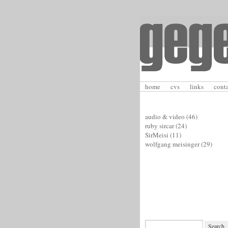
home
cvs
links
cont
audio & video
(46)
ruby sircar
(24)
SirMeisi
(11)
wolfgang meisinger
(29)