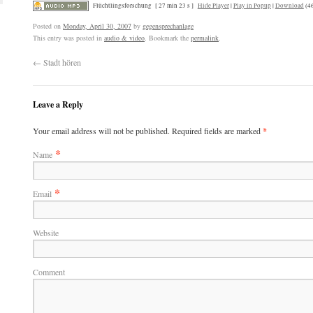
Flüchtlingsforschung
[ 27 min 23 s ]
Hide Player
|
Play in Popup
|
Download
(4
Posted on
Monday, April 30, 2007
by
gegensprechanlage
This entry was posted in
audio & video
. Bookmark the
permalink
.
←
Stadt hören
Leave a Reply
Your email address will not be published. Required fields are marked
*
*
Name
*
Email
Website
Comment